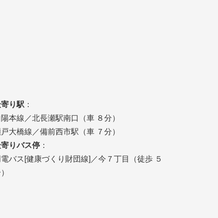
最寄り駅
：
山陽本線／北長瀬駅南口（車 ８分）
瀬戸大橋線／備前西市駅（車 ７分）
最寄りバス停
：
岡電バス[健康づくり財団線]／今７丁目（徒歩 ５
分）