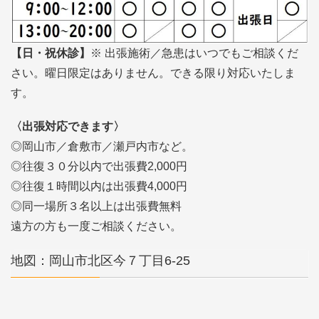
【日・祝休診】
※ 出張施術／急患はいつでもご相談くだ
さい。曜日限定はありません。できる限り対応いたしま
す。
〈出張対応できます〉
◎岡山市／倉敷市／瀬戸内市など。
◎往復３０分以内で出張費2,000円
◎往復１時間以内は出張費4,000円
◎同一場所３名以上は出張費無料
遠方の方も一度ご相談ください。
地図：岡山市北区今７丁目6-25