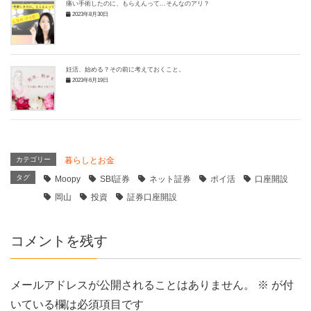
痛い手術したのに、もらえんって...そんなのアリ？
2023年8月30日
妊活、始める？その前に考えておくこと。
2023年6月19日
カテゴリー
暮らしとお金
タグ
Moopy
SBI証券
ネット証券
ポイ活
口座開設
岡山
投資
証券口座開設
コメントを残す
メールアドレスが公開されることはありません。
※
が付
いている欄は必須項目です