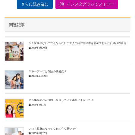
さらに読み込む
インスタグラムでフォロー
関連記事
がん保険出ない？亡くなられたご主人の給付金請求を諦めておられた奥様の場合
2026年3月20日
スキーブーツと保険の共通点？
2025年12月20日
２５年前のがん保険、見直していて本当によかった！
2025年3月1日
いつも親身になってくれて有り難いです
2025年1月17日